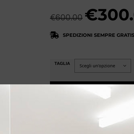
€
300
€
600.00
SPEDIZIONI SEMPRE GRATIS 
TAGLIA
AGGIUNGI AL CARRELLO