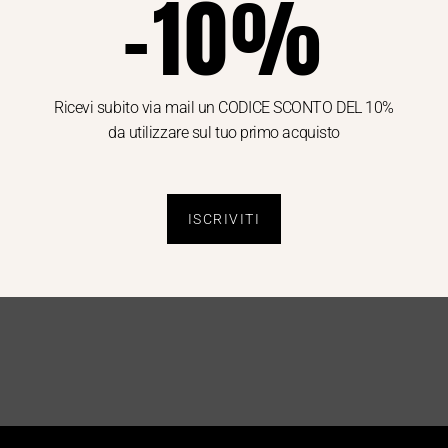
-10%
Ricevi subito via mail un CODICE SCONTO DEL 10%
da utilizzare sul tuo primo acquisto
40WEFT
LIU JO
BERMUDA
CAMICIA
SPECIAL PRICE
DONNA
UOMO
€
139.00
€
70.00
ISCRIVITI
€
89.00
€
49.00
44
48
50