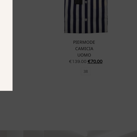
PIERMODE
CAMICIA
UOMO
€
139.00
€
70.00
38