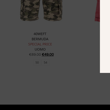
40WEFT
BERMUDA
SPECIAL PRICE
UOMO
€
89.00
€
49.00
50
54