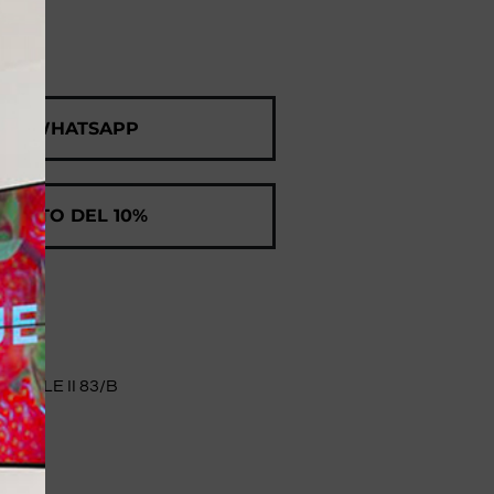
 SU WHATSAPP
SCONTO DEL 10%
NUELE II 83/B