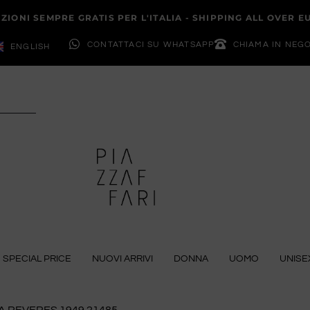
ZIONI SEMPRE GRATIS PER L'ITALIA - SHIPPING ALL OVER 
CONTATTACI SU WHATSAPP
CHIAMA IN NEG
ENGLISH
SPECIAL PRICE
NUOVI ARRIVI
DONNA
UOMO
UNISE
A REVERES 1949 21485