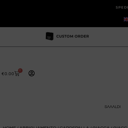
SPEDI
0
€
0.00
SɅɅɅLDI
HOME
/
ABBIGLIAMENTO
/
CAPOSPALLA
/
GIACCA
/ GIACC