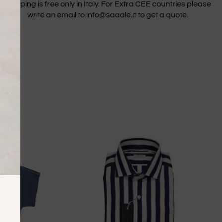
Shipping is free only in Italy. For Extra CEE countries please
write an email to info@saaale.it to get a quote.