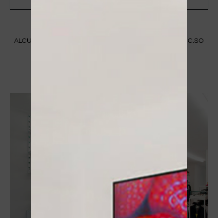
ALCUNE IMMAGINI DEL NOSTRO STORE A MANTOVA IN C.SO
VITTORIO EMANUELE II 83/B
SCOPRI CHI SIAMO ⟶