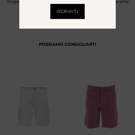
Shipping is free only in Italy. For Extra CEE countries please write
an email to info@saaale.it to get a quote.
ISCRIVITI
POSSIAMO CONSIGLIARTI