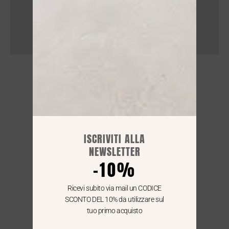
NEGOZIO
Lun : 15.30 / 19:30
Mar - Sab : 09:00 / 12.30 - 15.30 / 19:30
ISCRIVITI ALLA
NEWSLETTER
SPEDIZIONI GRATIS IN TUTTA ITALIA
-10%
Per le consegne in Italia
i nostri corrieri arrivano entro le 24/48 h
Ricevi subito via mail un CODICE
SCONTO DEL 10% da utilizzare sul
tuo primo acquisto
WE SHIP ALL OVER EUROPE