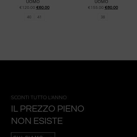
UOMO
UOMO
€
120.00
€
60.00
€
155.00
€
80.00
40
41
38
SCONTI TUTTO L'ANNO
IL PREZZO PIENO
NON ESISTE