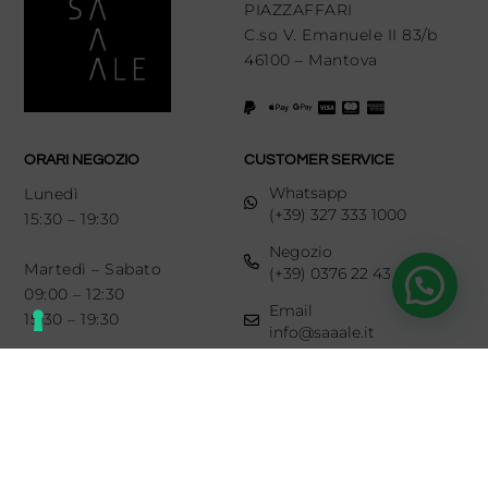
PIAZZAFFARI
C.so V. Emanuele II 83/b
46100 – Mantova
ORARI NEGOZIO
CUSTOMER SERVICE
Whatsapp
Lunedì
(+39) 327 333 1000
15:30 – 19:30
Negozio
Martedì – Sabato
(+39) 0376 22 43 93
09:00 – 12:30
Email
15:30 – 19:30
info@saaale.it
LINKS
SEGUICI SU
Diritto di recesso
Newsletter
Chi siamo