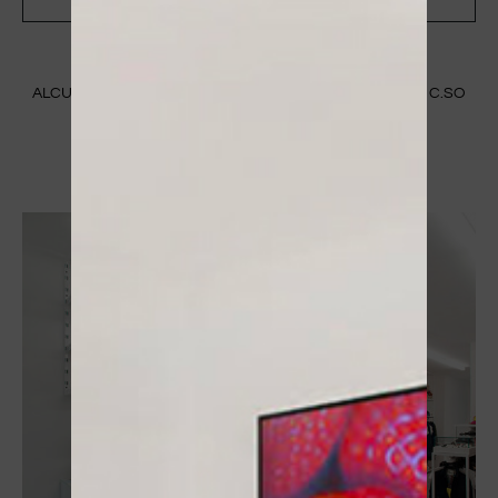
ALCUNE IMMAGINI DEL NOSTRO STORE A MANTOVA IN C.SO
VITTORIO EMANUELE II 83/B
SCOPRI CHI SIAMO ⟶