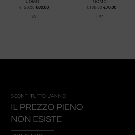
UOMO
UOMO
€
120.00
€
60.00
€
138.00
€
70.00
40
52
SCONTI TUTTO L'ANNO
IL PREZZO PIENO
NON ESISTE