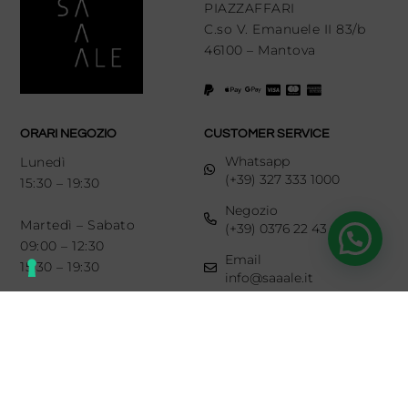
PIAZZAFFARI
C.so V. Emanuele II 83/b
46100 – Mantova
ORARI NEGOZIO
CUSTOMER SERVICE
Whatsapp
Lunedì
(+39) 327 333 1000
15:30 – 19:30
Negozio
Martedì – Sabato
(+39) 0376 22 43 93
09:00 – 12:30
Email
15:30 – 19:30
info@saaale.it
LINKS
SEGUICI SU
Diritto di recesso
Newsletter
Chi siamo