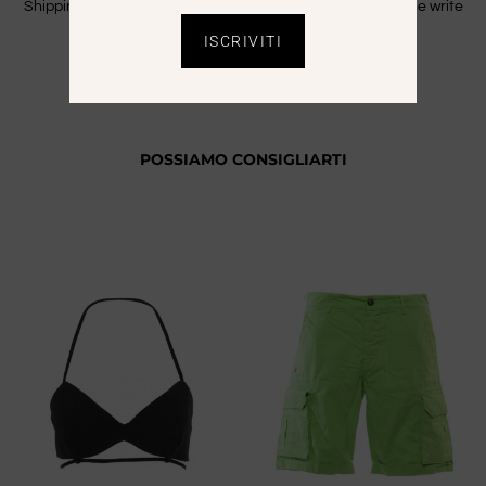
Shipping is free only in Italy. For Extra CEE countries please write
an email to info@saaale.it to get a quote.
ISCRIVITI
POSSIAMO CONSIGLIARTI