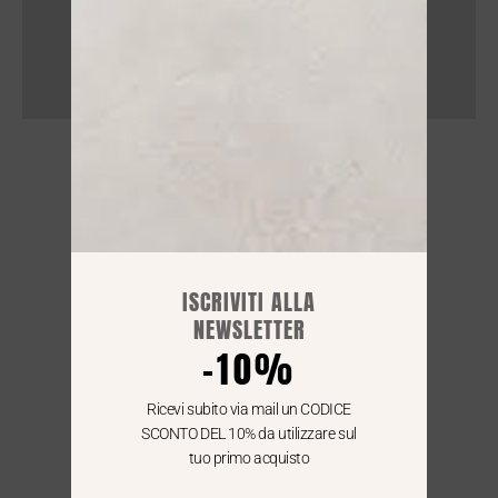
NEGOZIO
Lun : 15.30 / 19:30
Mar - Sab : 09:00 / 12.30 - 15.30 / 19:30
ISCRIVITI ALLA
NEWSLETTER
SPEDIZIONI GRATIS IN TUTTA ITALIA
-10%
Per le consegne in Italia
i nostri corrieri arrivano entro le 24/48 h
Ricevi subito via mail un CODICE
SCONTO DEL 10% da utilizzare sul
tuo primo acquisto
WE SHIP ALL OVER EUROPE