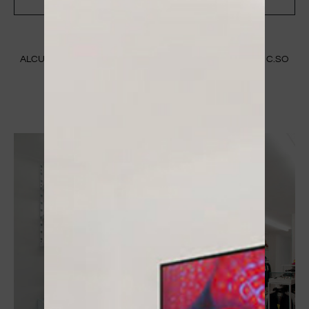
ALCUNE IMMAGINI DEL NOSTRO STORE A MANTOVA IN C.SO
VITTORIO EMANUELE II 83/B
SCOPRI CHI SIAMO ⟶