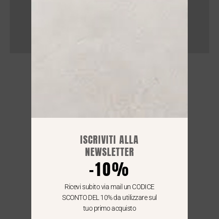
NEGOZIO
Lun : 15.30 / 19:30
Mar - Sab : 09:00 / 12.30 - 15.30 / 19:30
ISCRIVITI ALLA
NEWSLETTER
SPEDIZIONI GRATIS IN TUTTA ITALIA
-10%
Per le consegne in Italia
i nostri corrieri arrivano entro le 24/48 h
Ricevi subito via mail un CODICE
SCONTO DEL 10% da utilizzare sul
tuo primo acquisto
WE SHIP ALL OVER EUROPE