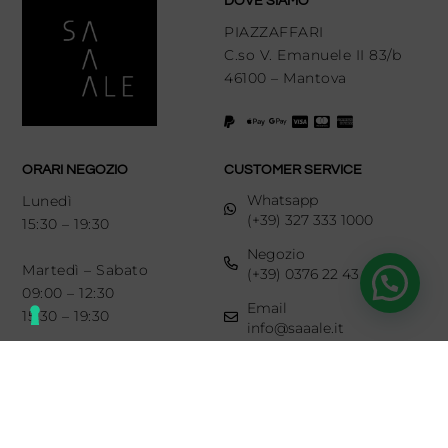
DOVE SIAMO
PIAZZAFFARI
C.so V. Emanuele II 83/b
46100 – Mantova
ORARI NEGOZIO
CUSTOMER SERVICE
Whatsapp
Lunedì
(+39) 327 333 1000
15:30 – 19:30
Negozio
Martedì – Sabato
(+39) 0376 22 43 93
09:00 – 12:30
Email
15:30 – 19:30
info@saaale.it
LINKS
SEGUICI SU
Diritto di recesso
Newsletter