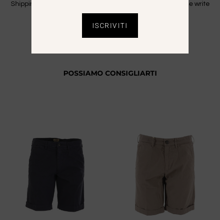
Shipping is free only in Italy. For Extra CEE countries please write
an email to info@saaale.it to get a quote.
ISCRIVITI
POSSIAMO CONSIGLIARTI