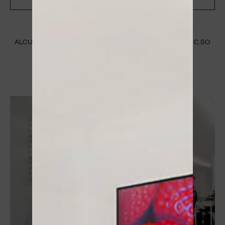
ALCUNE IMMAGINI DEL NOSTRO STORE A MANTOVA IN C.SO
VITTORIO EMANUELE II 83/B
SCOPRI CHI SIAMO ⟶