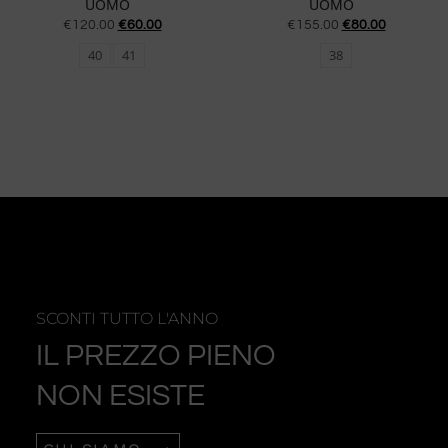
UOMO
UOMO
€
120.00
€
60.00
€
155.00
€
80.00
40
41
38
SCONTI TUTTO L'ANNO
IL PREZZO PIENO
NON ESISTE