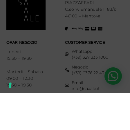
PIAZZAFFARI
C.so V. Emanuele II 83/b
46100 – Mantova
ORARI NEGOZIO
CUSTOMER SERVICE
Whatsapp
Lunedì
(+39) 327 333 1000
15:30 – 19:30
Negozio
Martedì – Sabato
(+39) 0376 22 43 93
09:00 – 12:30
Email
15:30 – 19:30
info@saaale.it
LINKS
SEGUICI SU
Diritto di recesso
Newsletter
Chi siamo