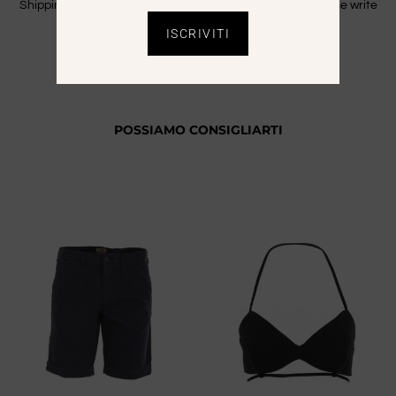
Shipping is free only in Italy. For Extra CEE countries please write
an email to info@saaale.it to get a quote.
ISCRIVITI
POSSIAMO CONSIGLIARTI