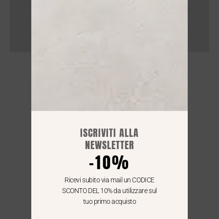
NEGOZIO
Lun : 15.30 / 19:30
Mar - Sab : 09:00 / 12.30 - 15.30 / 19:30
ISCRIVITI ALLA
NEWSLETTER
SPEDIZIONI GRATIS IN TUTTA ITALIA
-10%
Per le consegne in Italia
i nostri corrieri arrivano entro le 24/48 h
Ricevi subito via mail un CODICE
SCONTO DEL 10% da utilizzare sul
tuo primo acquisto
WE SHIP ALL OVER EUROPE