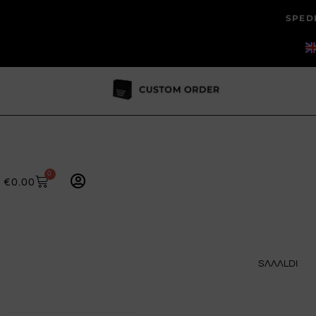
SPEDI
0
€
0.00
SɅɅɅLDI