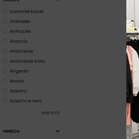
(variante base)
Animalier
Antracite
Arancio
Arancione
Arancione e blu
Argento
Avorio
Azzurro
Azzurro e nero
VEDI TUTTI
MARCHI