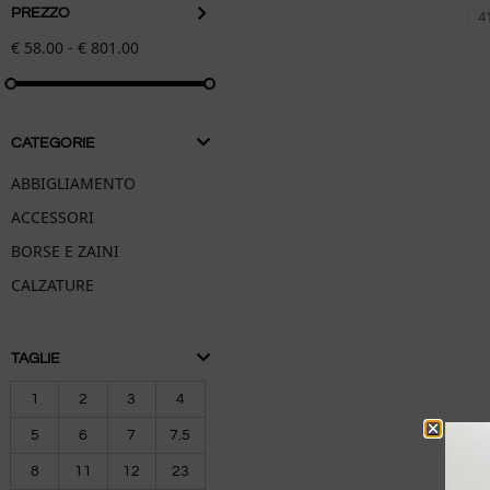
PREZZO
4
€
58.00
- €
801.00
CATEGORIE
ABBIGLIAMENTO
ACCESSORI
BORSE E ZAINI
CALZATURE
TAGLIE
1
2
3
4
5
6
7
7.5
8
11
12
23