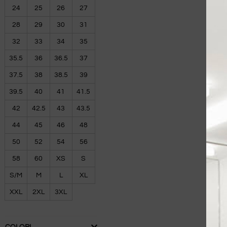
24
25
26
27
28
29
30
31
32
33
34
35
35.5
36
36.5
37
37.5
38
38.5
39
39.5
40
41
41.5
42
42.5
43
43.5
44
45
46
48
50
52
54
56
58
60
XS
S
S/M
M
L
XL
XXL
2XL
3XL
COLORI