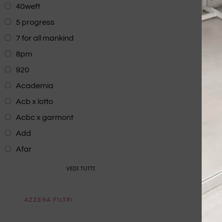
40weft
5 progress
7 for all mankind
8pm
920
Academia
Acb x lotto
Acbc x garmont
Add
Afar
VEDI TUTTI
AZZERA FILTRI