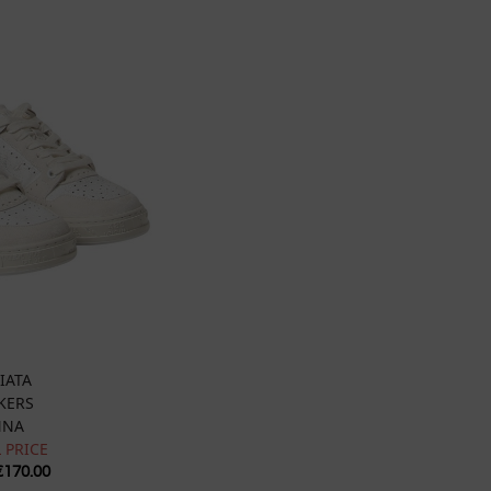
IATA
KERS
NNA
 PRICE
€
170.00