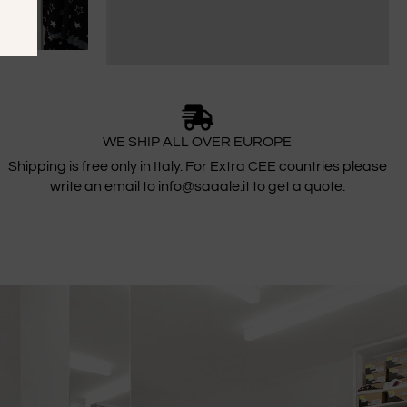
WE SHIP ALL OVER EUROPE
Shipping is free only in Italy. For Extra CEE countries please
write an email to info@saaale.it to get a quote.