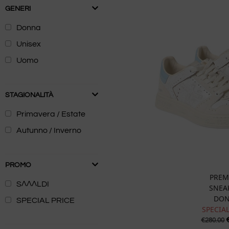
GENERI
Donna
Unisex
Uomo
STAGIONALITÀ
Primavera / Estate
Autunno / Inverno
PROMO
PREM
SɅɅɅLDI
SNEA
DO
SPECIAL PRICE
SPECIAL
€
280.00