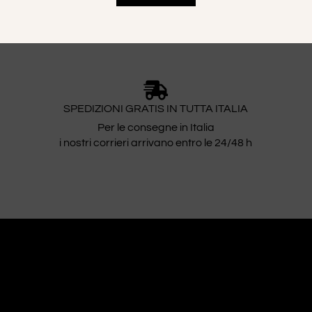
SPEDIZIONI GRATIS IN TUTTA ITALIA
Per le consegne in Italia
i nostri corrieri arrivano entro le 24/48 h